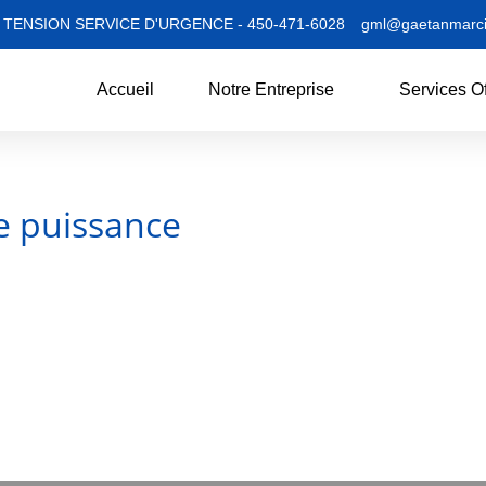
TENSION SERVICE D'URGENCE - 450-471-6028
gml@gaetanmarci
Accueil
Notre Entreprise
Services Of
e puissance