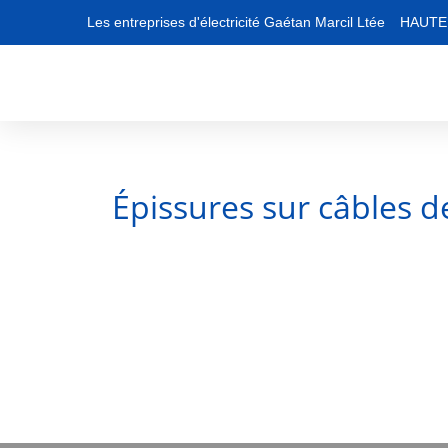
Les entreprises d'électricité Gaétan Marcil Ltée
HAUTE 
Épissures sur câbles d